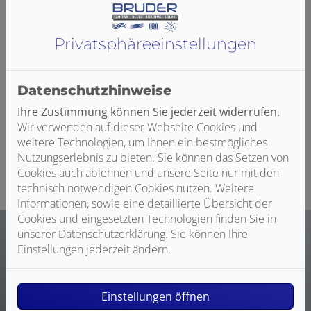
verschiedenen Arten von Einrichtungen und Betrieben
an sie gestellt werden. Innovative Lösungen für
Privatsphäre­einstellungen
Sanitärräume für Krankenhäuser und in der
Betreuung
bieten ein hohes Maß an Hygiene, einfacher
Bedienung, Bewegungsfreiheit und Sicherheit. Das
Kinderbad ist in Form und Funktion speziell auf die
Datenschutzhinweise
Benutzung durch Kinder ausgerichtet und integriert in
Ihre Zustimmung können Sie jederzeit widerrufen.
Sanitärräume für Kindertagesstätten und
Wir verwenden auf dieser Webseite Cookies und
Kindergärten
kindgerechte Sanitärkonzepte.
weitere Technologien, um Ihnen ein bestmögliches
Nutzungserlebnis zu bieten. Sie können das Setzen von
Cookies auch ablehnen und unsere Seite nur mit den
technisch notwendigen Cookies nutzen. Weitere
Informationen, sowie eine detaillierte Übersicht der
Cookies und eingesetzten Technologien finden Sie in
unserer Datenschutzerklärung. Sie können Ihre
Einstellungen jederzeit ändern.
Sanitärräume für Flughäfen und Messegelände
sowie
Sanitärräume für Sportstätten und Schulen
bedürfen
Einstellungen öffnen
der Möglichkeit zur gleichzeitigen Nutzung durch viele