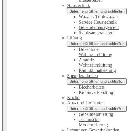
Musterbäder
Haustechnik
Untermenü öffnen und schließen
Wasser / Trinkwasser
Service Haustechnik
Gebäudemanagement
Staubsaugeranlage
Lüftung
Untermenü öffnen und schließen
Dezentrale
Wohnraumlüftung
Zentrale
Wohnraumlüftung
Raumklimatisierung
Spenglerarbeiten
Untermenü öffnen und schließen
Blecharbeiten
Kaminverkleidung
Küche
Aus- und Umbauten
Untermenü öffnen und schließen
Gebäudesanierung
Technische
Modernisierung
Leistungen Gewerbekunden